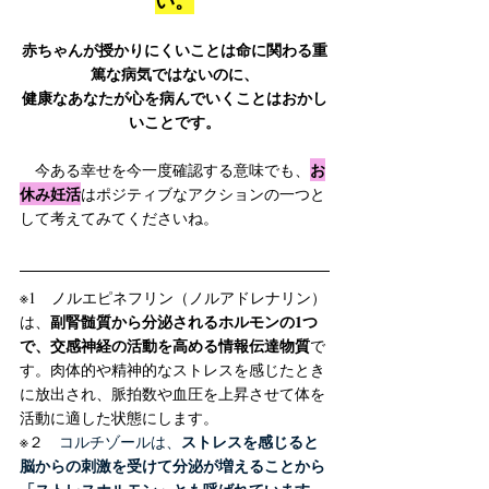
い。
赤ちゃんが授かりにくいことは命に関わる重
篤な病気ではないのに、
健康なあなたが心を病んでいくことはおかし
いことです。
お
　今ある幸せを今一度確認する意味でも、
休み妊活
はポジティブなアクションの一つと
して考えてみてくださいね。
※1　ノルエピネフリン（ノルアドレナリン）
副腎髄質から分泌されるホルモンの1つ
は、
で、交感神経の活動を高める情報伝達物質
で
す。肉体的や精神的なストレスを感じたとき
に放出され、脈拍数や血圧を上昇させて体を
活動に適した状態にします。﻿
ストレスを感じると
※２　
コルチゾールは、
脳からの刺激を受けて分泌が増えることから