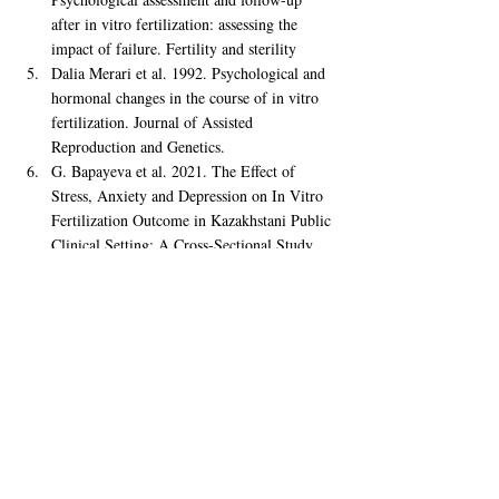
after in vitro fertilization: assessing the 
impact of failure. Fertility and sterility
Dalia Merari et al. 
1992. 
Psychological and 
hormonal changes in the course of in vitro 
fertilization. Journal of Assisted 
Reproduction and Genetics.
G. Bapayeva et al. 
2021. 
The Effect of 
Stress, Anxiety and Depression on In Vitro 
Fertilization Outcome in Kazakhstani Public 
Clinical Setting: A Cross-Sectional Study. 
Journal of Clinical Medicine
Alicja Malina et al. 
2017. 
Psychological 
consequences of IVF fertilization - Review 
of research. Annals of agricultural and 
environmental medicine 
Yuan An et al. 
2012. 
Relationship between 
psychological stress and reproductive 
outcome in women undergoing in vitro 
fertilization treatment: Psychological and 
neurohormonal assessment. Journal of 