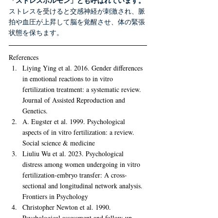
「ストレスホルモン」とも呼ばれています。
ストレスを受けると交感神経が刺激され、脈
拍や血圧が上昇して脳を覚醒させ、体の緊張
状態を保ちます。
References
Liying Ying et al. 
2016. 
Gender differences 
in emotional reactions to in vitro 
fertilization treatment: a systematic review. 
Journal of Assisted Reproduction and 
Genetics. 
A. Eugster et al. 
1999. 
Psychological 
aspects of in vitro fertilization: a review. 
Social science & medicine
Liuliu Wu et al. 
2023. 
Psychological 
distress among women undergoing in vitro 
fertilization-embryo transfer: A cross-
sectional and longitudinal network analysis. 
Frontiers in Psychology
Christopher Newton et al. 
1990. 
Psychological assessment and follow-up 