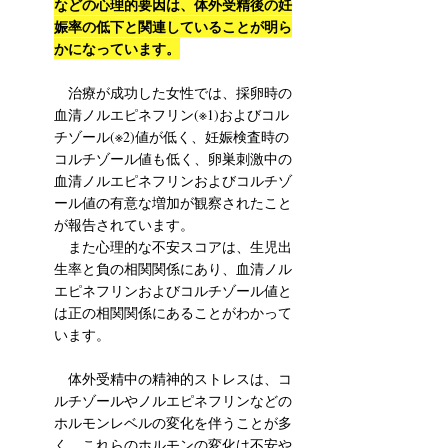
などの心理的要因は、体外受精後の妊
娠率の低下と関連していることが明ら
かになっています。
　治療が成功した女性では、採卵時の
血清ノルエピネフリン(※1)およびコル
チゾール(※2)値が低く、妊娠検査時の
コルチゾール値も低く、卵巣刺激中の
血清ノルエピネフリンおよびコルチゾ
ール値の有意な増加が観察されたこと
が報告されています。
　また心理的な不安スコアは、生児出
生率と負の相関関係にあり、血清ノル
エピネフリンおよびコルチゾール値と
は正の相関関係にあることがわかって
います。
　体外受精中の精神的ストレスは、コ
ルチゾールやノルエピネフリンなどの
ホルモンレベルの変化を伴うことが多
く、これらのホルモンの変化は不安や