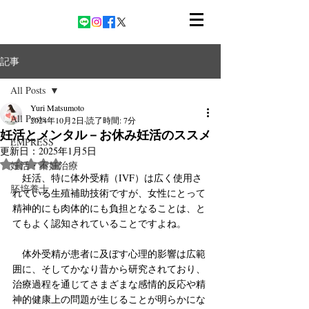
記事
All Posts
Yuri Matsumoto
All Posts
2024年10月2日
読了時間: 7分
妊活とメンタル－お休み妊活のススメ
EMPRESS
更新日：
2025年1月5日
5つ星のうちNaNと評価されています。
妊活・不妊治療
　妊活、特に体外受精（IVF）は広く使用さ
胚培養士
れている生殖補助技術ですが、女性にとって
精神的にも肉体的にも負担となることは、と
てもよく認知されていることですよね。
　体外受精が患者に及ぼす心理的影響は広範
囲に、そしてかなり昔から研究されており、
治療過程を通じてさまざまな感情的反応や精
神的健康上の問題が生じることが明らかにな