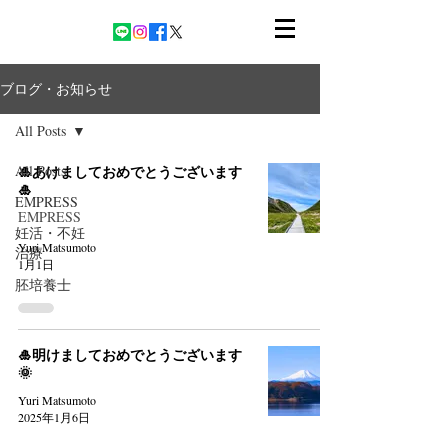
ブログ・お知らせ
All Posts
All Posts
🎍あけましておめでとうございます
🎍
EMPRESS
EMPRESS
妊活・不妊
Yuri Matsumoto
治療
1月1日
胚培養士
🎍明けましておめでとうございます
🌞
Yuri Matsumoto
2025年1月6日