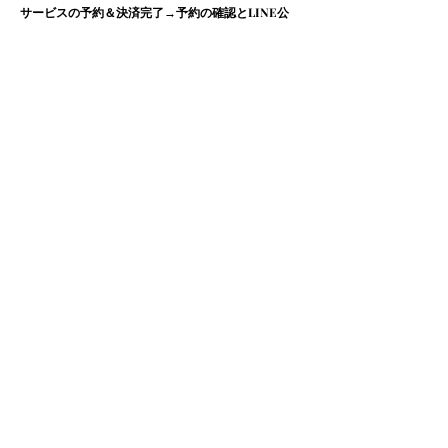
サービスの予約＆決済完了→予約の確認とLINE公
式サイトのご案内をメールにて当サイトより送信
→LINE公式アカウントで予約の最終確認→ 予約日
時に相談者様からLINE通話にてアクセス→カウン
セリング開始！
【延長料金】
延長料金：10分ごとに2,000円を請求させていただ
きます。
【キャンセルポリシー】
〈予約のキャンセルの場合〉
予約キャンセルのご連絡を頂いたのち、全額を返金
いたします。
〈予約時間に連絡がつかない場合〉
予約時間にご連絡がつかない場合は「予約をキャン
セル」とし、全額をお支払いいただきます。返金は
致しかねますのでご了承ください。