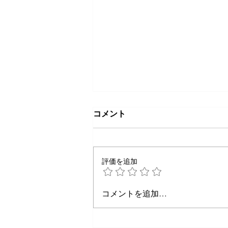
コメント
評価を追加
🎍あけましておめでとうござ
コメントを追加…
います🎍