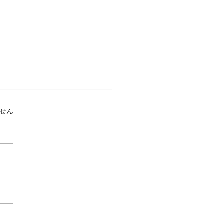
ています。
せん
ましておめでとうござい
！