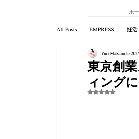
ホー
All Posts
EMPRESS
妊活
Yuri Matsumoto
20
東京創業
ィングに
5つ星のうちNaN