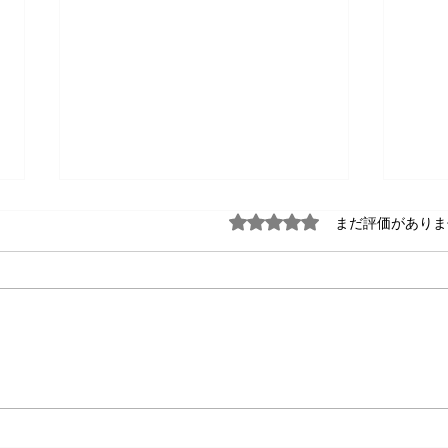
5つ星のうち0と評価され
まだ評価がありま
妊活相談Hubと男性向け妊活
明け
セミナーの必要性－2/10テス
ます
トマーケティング結果